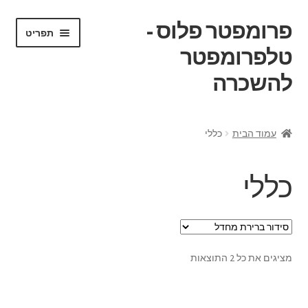
פרומפטר פלוס -
דלג
לדלג
תפריט
לתוכן
לניווט
טלפרומפטר
להשכרה
ראשי
עמוד הבית
כללי
החשבון שלי
כללי
הסכם השכרה
הצהרת נגישות
מציגים את כל ⁦2⁩ התוצאות
הצעת מחיר
השכרה