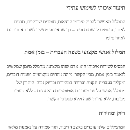
תיעוד איכותי לשימוש עתידי
התמלול מאפשר להפיק סיכומי הרצאות, חומרים שיווקיים, תכנים
לאתר, פוסטים לרשתות ועוד – כך שהאירוע ממשיך לשרת אתכם גם
לאחר סיומו.
תמלול אנושי מקצועי בשפה העברית – בזמן אמת
הבסיס לשירות איכותי הוא אדם שזהו מקצועו: מתמלל מיומן שמקשיב
לנאמר בזמן אמת, מבין הקשר, מזהה מונחים מקצועיים ושמות דוברים,
בעברית תקנית וברורה
ומקליד
במהירות ובדיוק גבוה. היתרון של
מתמלל אנושי על פני מערכות אוטומטיות הוא עצום – ללא טעויות
מביכות, ללא עיוותי שפה וללא פספוסי הקשר.
דיוק ומהירות
המתמללים שלנו עובדים בקצב הדיבור, תוך שמירה על נאמנות מלאה