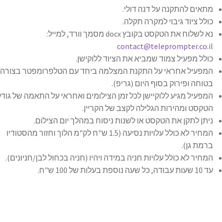
מתאים להתקנה על דנה דולי.
כולל ציוד גיבוי למקרה תקלה.
נא לשלוח את הטקסט בקובץ docx מסמך וורד, למייל:
contact@teleprompter.co.il
כולל מפעיל צמוד שמביא את הציוד ללוקישן.
המפעיל אחראי על התקנת המצלמה ביחד עם הטלפרומפטר בצורה
בטוחה ופירוק בסוף היום (גריפ).
המפעיל מגיע ללוקיישן לכל זמן הצילומים ואחראי על התאמה של גודל
הטקסט ומהירות הגלילה לקצב של הקריין.
ניתן לתקן את הטקסט או לשנות ניסוח במהלך יום הצילום.
המחיר לא כולל עלויות נסיעה (1.5 ש"ח לק"מ הלוך וחזור מהסטודיו
ברמת גן).
המחיר לא כולל עלויות חניה במידה ויהיו (חניה בכחול לבן/חניונים).
עד 10 שעות עבודה, כל שעה נוספת בעלות של 100 ש"ח.