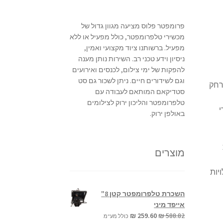
פרומפטר פלוס מציעה מגוון גדול של
מכשירי טלפרומפטר, כולל מפעיל או ללא
מפעיל. ברשותנו ציוד מקצועי ואמין,
ניסיון וידע טכני רב. השירות נותן מענה
להפקות של ימי צילום, לכנסים ואירועים
וגם לשידורים חיים. ניתן לשכור גם סט
, מרחק
סטדיקאם המותאם לעבודה עם
טלפרומפטר והליכון ירוק לצילומים
י
באולפן ירוק.
מוצרים
ויות
השכרת טלפרומפטר קטן 8"
אייפד מיני
המחיר
המחיר
₪
259.60
₪
588.82
כולל מע"מ