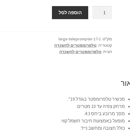
כמות
הוספה לסל
של
השכרת
טלפרומפטר
גדול
מק"ט:
large-teleprompter-17-1
קטגוריה:
טלפרומפטרים להשכרה
19"
תגית:
טלפרומפטרים להשכרה
כולל
מפעיל
צמוד
ור
מכשיר טלפרומפטר בגודל 19".
מרחק צפיה עד 10 מטרים.
מסך מרובע ביחס 4:3.
מופעל באמצעות חיבור חשמל קווי.
כולל חצובה ומחשב נייד.