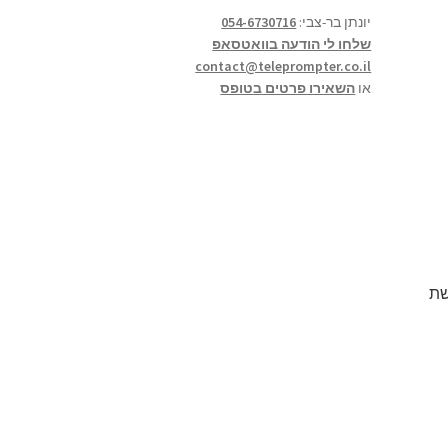
יונתן בר-צבי:
054-6730716
שלחו לי הודעה בוואטסאפ
contact@teleprompter.co.il
או
השאירו פרטים בטופס
שת