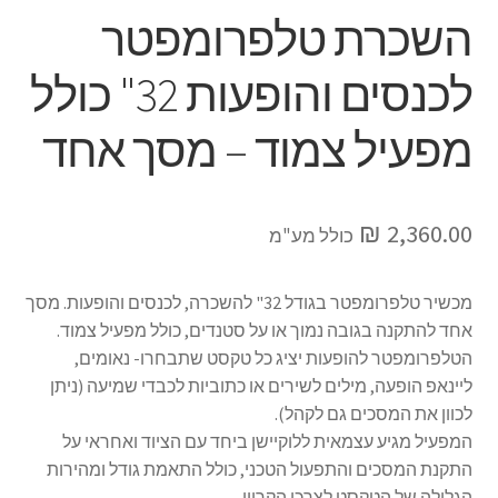
השכרת טלפרומפטר
לכנסים והופעות 32" כולל
מפעיל צמוד – מסך אחד
₪
2,360.00
כולל מע"מ
מכשיר טלפרומפטר בגודל 32" להשכרה, לכנסים והופעות. מסך
אחד להתקנה בגובה נמוך או על סטנדים, כולל מפעיל צמוד.
הטלפרומפטר להופעות יציג כל טקסט שתבחרו- נאומים,
ליינאפ הופעה, מילים לשירים או כתוביות לכבדי שמיעה (ניתן
לכוון את המסכים גם לקהל).
המפעיל מגיע עצמאית ללוקיישן ביחד עם הציוד ואחראי על
התקנת המסכים והתפעול הטכני, כולל התאמת גודל ומהירות
הגלילה של הטקסט לצרכי הקריין.