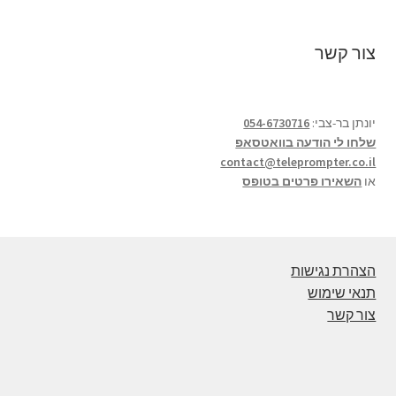
צור קשר
יונתן בר-צבי:
054-6730716
שלחו לי הודעה בוואטסאפ
contact@teleprompter.co.il
או
השאירו פרטים בטופס
הצהרת נגישות
תנאי שימוש
צור קשר