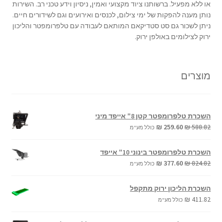
או ללא מפעיל. ברשותנו ציוד מקצועי ואמין, ניסיון וידע טכני רב. השירות
נותן מענה להפקות של ימי צילום, לכנסים ואירועים וגם לשידורים חיים.
ניתן לשכור גם סט סטדיקאם המותאם לעבודה עם טלפרומפטר והליכון
ירוק לצילומים באולפן ירוק.
מוצרים
השכרת טלפרומפטר קטן 8" אייפד מיני
המחיר
המחיר
₪
259.60
₪
588.82
כולל מע"מ
המקורי
הנוכחי
היה:
הוא:
השכרת טלפרומפטר בינוני 10" אייפד
₪ 259.60.
₪ 588.82.
המחיר
המחיר
₪
377.60
₪
824.82
כולל מע"מ
המקורי
הנוכחי
היה:
הוא:
השכרת הליכון ירוק מתקפל
₪ 377.60.
₪ 824.82.
₪
411.82
כולל מע"מ