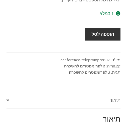
1 במלאי
כמות
הוספה לסל
של
השכרת
טלפרומפטר
לכנסים
מק"ט:
conference-teleprompter-32
קטגוריה:
טלפרומפטרים להשכרה
והופעות
תגית:
טלפרומפטרים להשכרה
32"
כולל
מפעיל
צמוד
תיאור
-
מסך
אחד
תיאור