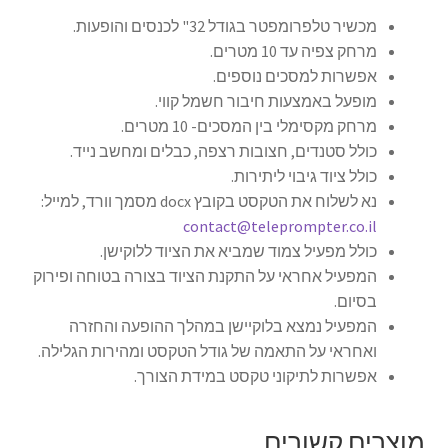
מכשיר טלפרומפטר בגודל 32" לכנסים והופעות.
מרחק צפיה עד 10 מטרים.
אפשרות למסכים נוספים.
מופעל באמצעות חיבור חשמל קווי.
מרחק מקסימלי בין המסכים- 10 מטרים.
כולל סטנדים, חצובות רצפה, כבלים ומחשב נייד.
כולל ציוד גיבוי ליתירות.
נא לשלוח את הטקסט בקובץ docx מסמך וורד, למייל:
contact@teleprompter.co.il
כולל מפעיל צמוד שמביא את הציוד ללוקישן.
המפעיל אחראי על התקנת הציוד בצורה בטוחה ופירוק
בסיום.
המפעיל נמצא בלוקיישן במהלך ההופעה והחזרה
ואחראי על התאמה של גודל הטקסט ומהירות הגלילה.
אפשרות לתיקוני טקסט במידת הצורך.
מוצרים קשורים