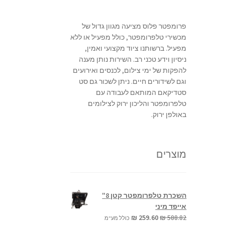
פרומפטר פלוס מציעה מגוון גדול של
מכשירי טלפרומפטר, כולל מפעיל או ללא
מפעיל. ברשותנו ציוד מקצועי ואמין,
ניסיון וידע טכני רב. השירות נותן מענה
להפקות של ימי צילום, לכנסים ואירועים
וגם לשידורים חיים. ניתן לשכור גם סט
סטדיקאם המותאם לעבודה עם
טלפרומפטר והליכון ירוק לצילומים
באולפן ירוק.
מוצרים
השכרת טלפרומפטר קטן 8"
אייפד מיני
המחיר
המחיר
₪
259.60
₪
588.82
כולל מע"מ