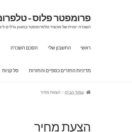
פרומפטר פלוס - טלפרו
דלג
לדלג
לתוכן
לניווט
השכרה יומית של מכשיר טלפרומפטר במגוון גדלים לימי
ראשי
החשבון שלי
הסכם השכרה
ה
מדיניות החזרים כספיים והחזרות
סל קניות
ראשי
החשבון שלי
הסכם השכרה
הצהרת נגישות
עמוד הבית
הצעת מחיר
שירותי תמלול וכתוביות לאירועים וכנסים
תשלום
הצעת מחיר