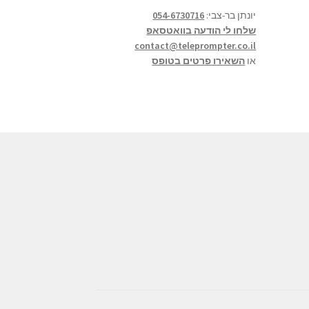
יונתן בר-צבי:
054-6730716
שלחו לי הודעה בוואטסאפ
contact@teleprompter.co.il
או
השאירו פרטים בטופס