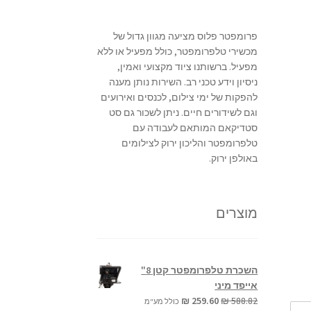
פרומפטר פלוס מציעה מגוון גדול של
מכשירי טלפרומפטר, כולל מפעיל או ללא
מפעיל. ברשותנו ציוד מקצועי ואמין,
ניסיון וידע טכני רב. השירות נותן מענה
להפקות של ימי צילום, לכנסים ואירועים
וגם לשידורים חיים. ניתן לשכור גם סט
סטדיקאם המותאם לעבודה עם
טלפרומפטר והליכון ירוק לצילומים
באולפן ירוק.
מוצרים
השכרת טלפרומפטר קטן 8"
אייפד מיני
המחיר
המחיר
₪
259.60
₪
588.82
כולל מע"מ