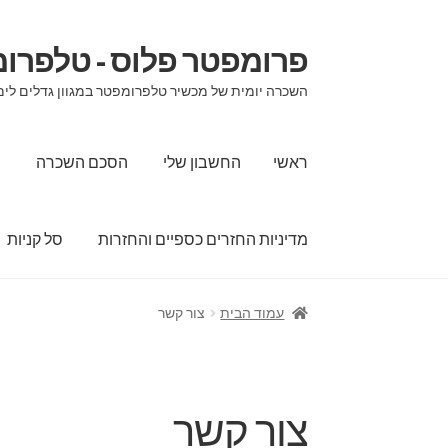
פרומפטר פלוס - טלפרו
דלג
לדלג
לתוכן
לניווט
השכרה יומית של מכשיר טלפרומפטר במגוון גדלים לימי
ראשי
החשבון שלי
הסכם השכרה
ה
מדיניות החזרים כספיים והחזרות
סל קניות
ראשי
החשבון שלי
הסכם השכרה
הצהרת נגישות
עמוד הבית
צור קשר
שירותי תמלול וכתוביות לאירועים וכנסים
תשלום
צור קשר