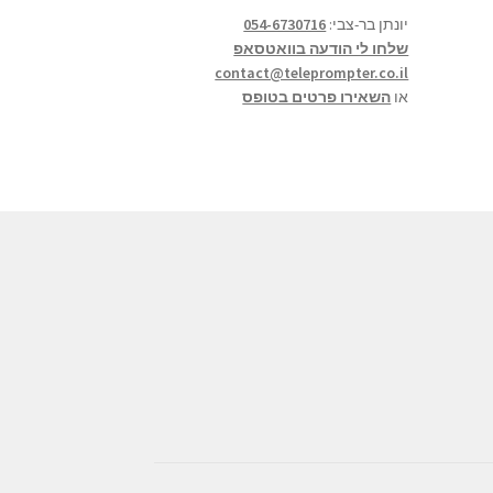
יונתן בר-צבי:
054-6730716
שלחו לי הודעה בוואטסאפ
contact@teleprompter.co.il
או
השאירו פרטים בטופס